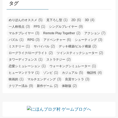
タグ
(5)
(1)
(6)
(4)
めりぽんのオススメ
見下ろし型
2D
3D
(3)
(1)
(9)
一人称視点
FPS
シングルプレイヤー
(3)
(2)
(7)
マルチプレイヤー
Remote Play Together
アクション
(1)
(3)
(6)
(3)
パズル
RPG
アドベンチャー
シューティング
(1)
(2)
(2)
ミステリー
サバイバル
デッキ構築/ビルド構築
(2)
(2)
ローグライク/ローグライト
ツインスティックシューター
(1)
(2)
タワーディフェンス
ストラテジー
(1)
(1)
恋愛シミュレーション
ウォーキングシミュレーター
(1)
(1)
(5)
(4)
ヒューマンドラマ
ゾンビ
カジュアル
物語性
(1)
(3)
(3)
映画的
マルチエンディング
良質サントラ
(9)
(2)
(2)
クリアー済み
新作ゲーム
体験版