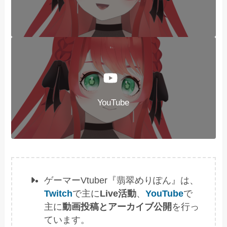
YouTube
ゲーマーVtuber『翡翠めりぽん』は、
Twitch
で主に
Live活動
、
YouTube
で
主に
動画投稿とアーカイブ公開
を行っ
ています。