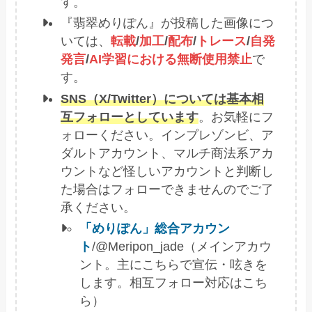
す。
『翡翠めりぽん』が投稿した画像につ
いては、
転載
/
加工
/
配布
/
トレース
/
自発
発言
/
AI学習における無断使用禁止
で
す。
SNS（X/Twitter）については基本相
互フォローとしています
。お気軽にフ
ォローください。インプレゾンビ、ア
ダルトアカウント、マルチ商法系アカ
ウントなど怪しいアカウントと判断し
た場合はフォローできませんのでご了
承ください。
「めりぽん」総合アカウン
ト
/@Meripon_jade（メインアカウ
ント。主にこちらで宣伝・呟きを
します。相互フォロー対応はこち
ら）